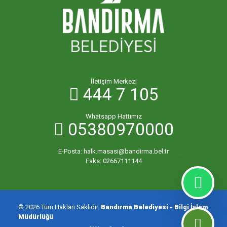
İletişim Merkezi
444 7 105
Whatsapp Hattımız
05380970000
E-Posta:
halk.masasi@bandirma.bel.tr
Faks:
02667111144
© 2026 Tüm Hakları Saklıdır.
Bandırma Belediyesi - Bilgi İşlem
Müdürlüğü