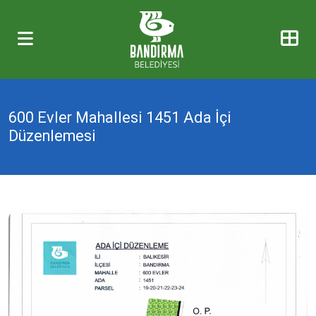
600 Evler Mahallesi 1451 Ada İçi
Düzenlemesi