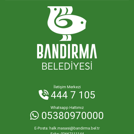
İletişim Merkezi
444 7 105
Whatsapp Hattımız
05380970000
E-Posta:
halk.masasi@bandirma.bel.tr
Faks:
02667111144