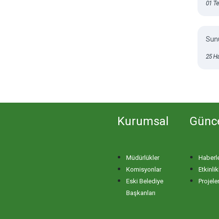
01 T
Sunu
25 H
Kurumsal
Günc
Müdürlükler
Haberl
Komisyonlar
Etkinlik
Eski Belediye
Projele
Başkanları