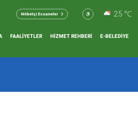
u Hizmet
25 ℃
Nöbetçi Eczaneler
 İKLİM
A
FAALİYETLER
HİZMET REHBERİ
E-BELEDİYE
mı