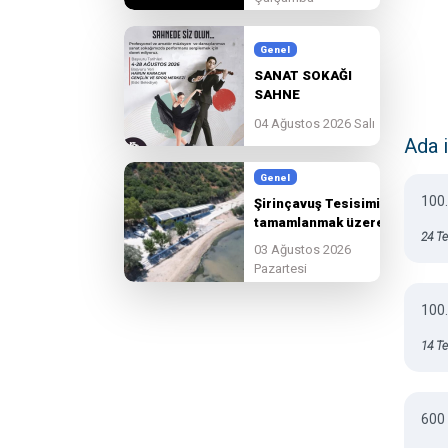
güzelleşmeye devam
ediyoruz.
Genel
SANAT SOKAĞI
SAHNE
BAŞVURULARI
04 Ağustos 2026 Salı
BAŞLADI!
Ada 
Genel
100.
Şirinçavuş Tesisimiz
tamamlanmak üzere.
24 T
03 Ağustos 2026
Pazartesi
100.
14 T
600 