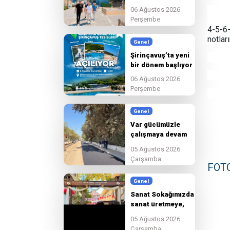
son hazırlıkları
06 Ağustos 2026
tamamlıyoruz
Perşembe
4-5-6
notlar
Genel
Şirinçavuş’ta yeni
bir dönem başlıyor
06 Ağustos 2026
Perşembe
Genel
Var gücümüzle
çalışmaya devam
edeceğiz.
05 Ağustos 2026
Çarşamba
FOT
Genel
Sanat Sokağımızda
sanat üretmeye,
paylaşmaya ve
05 Ağustos 2026
birlikte
Çarşamba