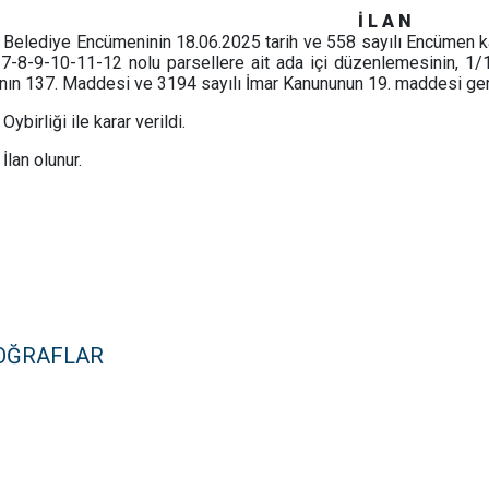
İ L A N
Belediye Encümeninin 18.06.2025 tarih ve 558 sayılı Encümen kar
-7-8-9-10-11-12 nolu parsellere ait ada içi düzenlemesinin, 1
ının 137. Maddesi ve 3194 sayılı İmar Kanununun 19. maddesi ge
Oybirliği ile karar verildi.
İlan olunur.
OĞRAFLAR