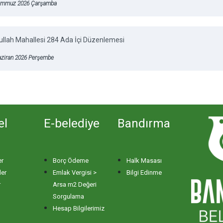
emmuz 2026 Çarşamba
llah Mahallesi 284 Ada İçi Düzenlemesi
aziran 2026 Perşembe
el
E-belediye
Bandırma
er
Borç Ödeme
Halk Masası
ler
Emlak Vergisi >
Bilgi Edinme
r
Arsa m2 Değeri
Sorgulama
Hesap Bilgilerimiz