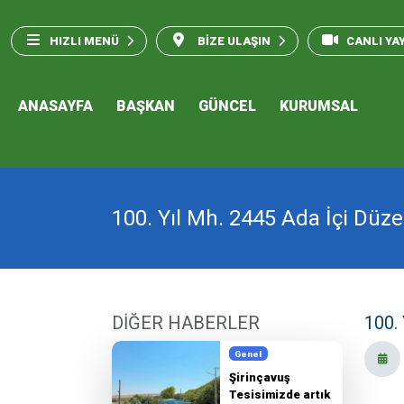
HIZLI MENÜ
BİZE ULAŞIN
CANLI YA
ANASAYFA
BAŞKAN
GÜNCEL
KURUMSAL
100. Yıl Mh. 2445 Ada İçi Düz
DİĞER HABERLER
100.
Genel
Şirinçavuş
Tesisimizde artık