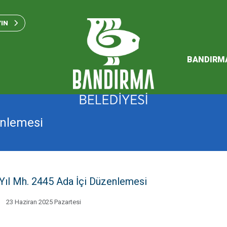
Bandırma Belediyesi Kam
Standartları 2023
YIN
SÜRDÜREBİLİR ENERJİ VE
EYLEM PLANI
BANDIRM
2026 Performans Progra
enlemesi
 Yıl Mh. 2445 Ada İçi Düzenlemesi
23 Haziran 2025 Pazartesi