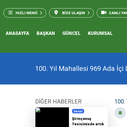
HIZLI MENÜ
BİZE ULAŞIN
CANLI YA
ANASAYFA
BAŞKAN
GÜNCEL
KURUMSAL
100. Yıl Mahallesi 969 Ada İç
DİĞER HABERLER
100.
Genel
Şirinçavuş
Tesisimizde artık