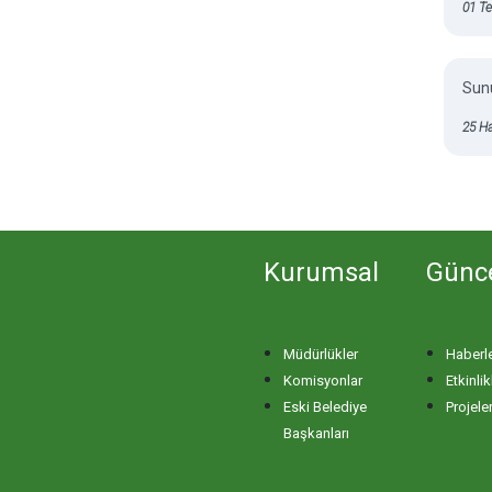
01 T
Sunu
25 H
Kurumsal
Günc
Müdürlükler
Haberl
Komisyonlar
Etkinlik
Eski Belediye
Projele
Başkanları