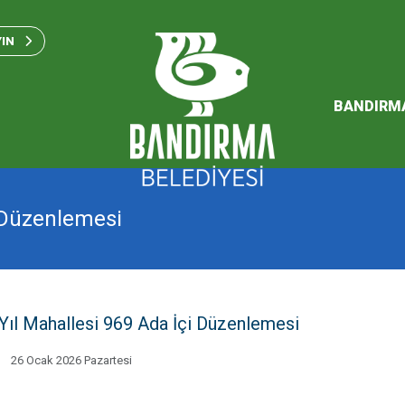
Bandırma Belediyesi Kam
Standartları 2023
YIN
SÜRDÜREBİLİR ENERJİ VE
EYLEM PLANI
BANDIRM
2026 Performans Progra
i Düzenlemesi
 Yıl Mahallesi 969 Ada İçi Düzenlemesi
26 Ocak 2026 Pazartesi