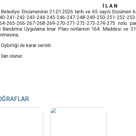
İ L A N
Belediye Encümeninin 21.01.2026 tarih ve 65 sayılı Encümen kar
40-241-242-243-244-245-246-247-248-249-250-251-252-253
64-265-266-267-268-269-270-271-272-273-274-275 nolu pars
li Bandırma Uygulama İmar Planı notlarının 164. Maddesi ve 3
anmasına,
Oybirliği ile karar verildi.
İlan olunur.
OĞRAFLAR