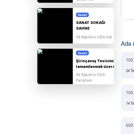
güzelleşmeye devam
ediyoruz.
Genel
SANAT SOKAĞI
SAHNE
BAŞVURULARI
04 Ağustos 2026 Salı
BAŞLADI!
Ada 
Genel
100.
Şirinçavuş Tesisimiz
tamamlanmak üzere.
24 T
03 Ağustos 2026
Pazartesi
100.
14 T
600 