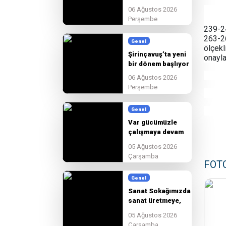
son hazırlıkları
06 Ağustos 2026
tamamlıyoruz
Perşembe
239-2
263-2
Genel
ölçek
Şirinçavuş’ta yeni
onayl
bir dönem başlıyor
06 Ağustos 2026
Perşembe
Genel
Var gücümüzle
çalışmaya devam
edeceğiz.
05 Ağustos 2026
Çarşamba
FOT
Genel
Sanat Sokağımızda
sanat üretmeye,
paylaşmaya ve
05 Ağustos 2026
birlikte
Çarşamba