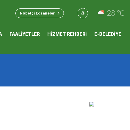
u Hizmet
28 ℃
Nöbetçi Eczaneler
 İKLİM
A
FAALİYETLER
HİZMET REHBERİ
E-BELEDİYE
mı