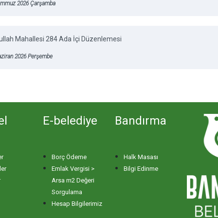
emmuz 2026 Çarşamba
llah Mahallesi 284 Ada İçi Düzenlemesi
aziran 2026 Perşembe
el
E-belediye
Bandırma
er
Borç Ödeme
Halk Masası
ler
Emlak Vergisi >
Bilgi Edinme
r
Arsa m2 Değeri
Sorgulama
Hesap Bilgilerimiz