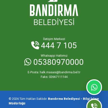
İletişim Merkezi
444 7 105
Whatsapp Hattımız
05380970000
E-Posta:
halk.masasi@bandirma.bel.tr
Faks:
02667111144
© 2026 Tüm Hakları Saklıdır.
Bandırma Belediyesi - Bilgi İşlem
Müdürlüğü