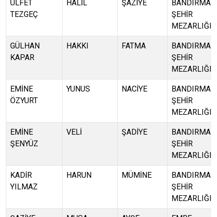
ÜLFET
HALİL
ŞAZİYE
BANDIRMA
TEZGEÇ
ŞEHİR
MEZARLIĞI
GÜLHAN
HAKKI
FATMA
BANDIRMA
KAPAR
ŞEHİR
MEZARLIĞI
EMİNE
YUNUS
NACİYE
BANDIRMA
ÖZYURT
ŞEHİR
MEZARLIĞI
EMİNE
VELİ
ŞADİYE
BANDIRMA
ŞENYÜZ
ŞEHİR
MEZARLIĞI
KADİR
HARUN
MÜMİNE
BANDIRMA
YILMAZ
ŞEHİR
MEZARLIĞI