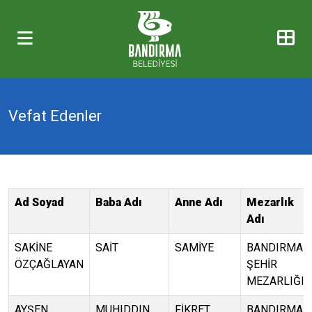
Vefat Edenler
Ad Soyad
Baba Adı
Anne Adı
Mezarlık
Adı
SAKİNE
SAİT
SAMİYE
BANDIRMA
ÖZÇAĞLAYAN
ŞEHİR
MEZARLIĞI
AYŞEN
MUHIDDIN
FİKRET
BANDIRMA