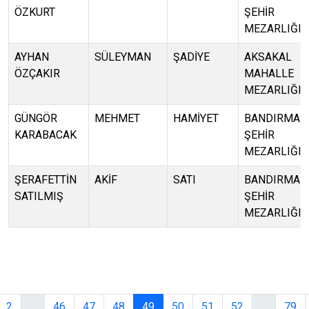
ÖZKURT
ŞEHİR
MEZARLIĞI
AYHAN
SÜLEYMAN
ŞADİYE
AKSAKAL
ÖZÇAKIR
MAHALLE
MEZARLIĞI
GÜNGÖR
MEHMET
HAMİYET
BANDIRMA
KARABACAK
ŞEHİR
MEZARLIĞI
ŞERAFETTİN
AKİF
SATI
BANDIRMA
SATILMIŞ
ŞEHİR
MEZARLIĞI
2
...
46
47
48
49
50
51
52
...
79