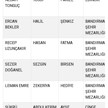
TONGUÇ
ERCAN
HALİL
ŞENKIZ
BANDIRMA
BEKLER
ŞEHİR
MEZARLIĞI
RECEP
HASAN
FATMA
BANDIRMA
UZUNÇAKIR
ŞEHİR
MEZARLIĞI
SEZER
SEZGİN
BİRSEN
BANDIRMA
DOĞANEL
ŞEHİR
MEZARLIĞI
LEMAN EMRE
ZEKERİYA
HEDİYE
BANDIRMA
ŞEHİR
MEZARLIĞI
ŞÜKRÜ
ABDULKERİM
AYŞE
ÇİNGE