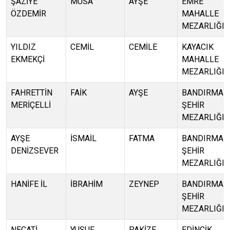
ŞAZİYE
MUSA
AYŞE
EMRE
ÖZDEMİR
MAHALLE
MEZARLIĞI
YILDIZ
CEMİL
CEMİLE
KAYACIK
EKMEKÇİ
MAHALLE
MEZARLIĞI
FAHRETTİN
FAİK
AYŞE
BANDIRMA
MERİÇELLİ
ŞEHİR
MEZARLIĞI
AYŞE
İSMAİL
FATMA
BANDIRMA
DENİZSEVER
ŞEHİR
MEZARLIĞI
HANİFE İL
İBRAHİM
ZEYNEP
BANDIRMA
ŞEHİR
MEZARLIĞI
NECATİ
YUSUF
PAKİZE
EDİNCİK