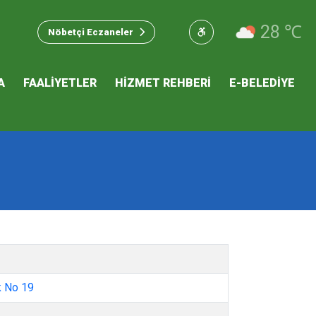
u Hizmet
28 ℃
Nöbetçi Eczaneler
 İKLİM
A
FAALİYETLER
HİZMET REHBERİ
E-BELEDİYE
mı
k No 19