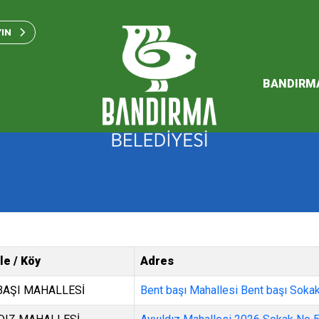
Bandırma Belediyesi Kam
Standartları 2023
YIN
SÜRDÜREBİLİR ENERJİ VE
EYLEM PLANI
BANDIRM
2026 Performans Progra
le / Köy
Adres
BAŞI MAHALLESİ
Bent başı Mahallesi Bent başı Soka