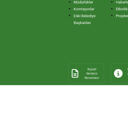
Müdürlükler
Haberl
Komisyonlar
Etkinlik
Eski Belediye
Projele
Başkanları
Kişisel
Verilerin
Korunması
© 2026 Tüm Hakları Saklıdır.
Bandır