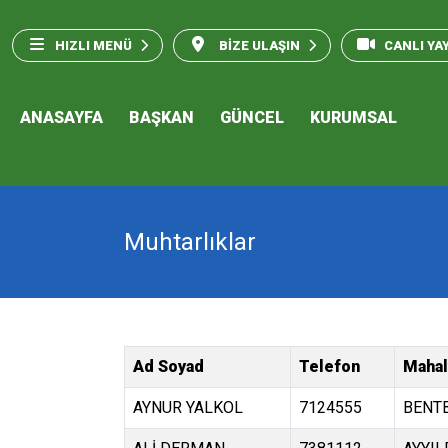
HIZLI MENÜ
BİZE ULAŞIN
CANLI YA
ANASAYFA
BAŞKAN
GÜNCEL
KURUMSAL
Muhtarlıklar
Ad Soyad
Telefon
Mahal
AYNUR YALKOL
7124555
BENT