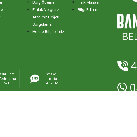
er
Borç Ödeme
Halk Masası
ler
Emlak Vergisi >
Bilgi Edinme
r
Arsa m2 Değeri
Sorgulama
Hesap Bilgilerimiz
4
KVKK Genel
Sms ve E-
Aydınlatma
posta
Metni
Aboneliği
0
E-Posta:
ha
Faks:
0266
ma Belediyesi - Bilgi İşlem Müdürlüğü