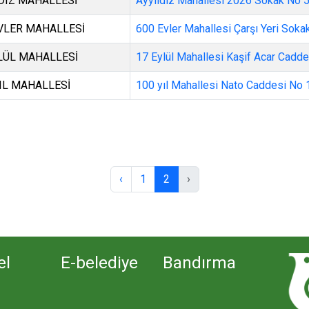
DIZ MAHALLESİ
Ayyıldız Mahallesi 2026 Sokak No 
VLER MAHALLESİ
600 Evler Mahallesi Çarşı Yeri Soka
LÜL MAHALLESİ
17 Eylül Mahallesi Kaşif Acar Cadde
YIL MAHALLESİ
100 yıl Mahallesi Nato Caddesi No 
‹
1
2
›
el
E-belediye
Bandırma