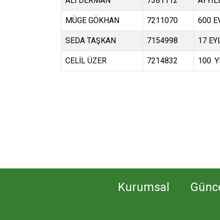
ALİ DERMAN
7381112
AYYIL
MÜGE GÖKHAN
7211070
600 E
SEDA TAŞKAN
7154998
17 EY
CELİL ÜZER
7214832
100. 
Kurumsal
Günc