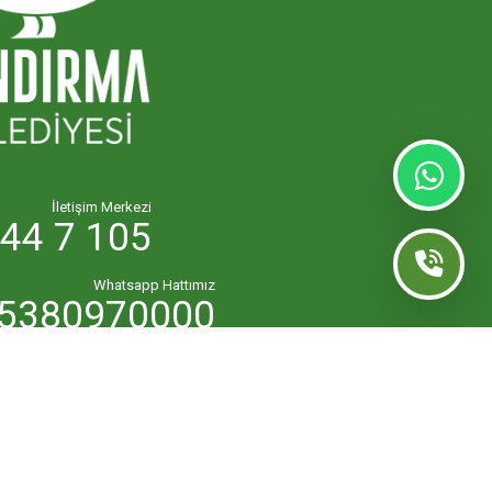
İletişim Merkezi
44 7 105
Whatsapp Hattımız
5380970000
lk.masasi@bandirma.bel.tr
7111144