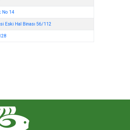
5
k No 14
si Eski Hal Binası 56/112
128