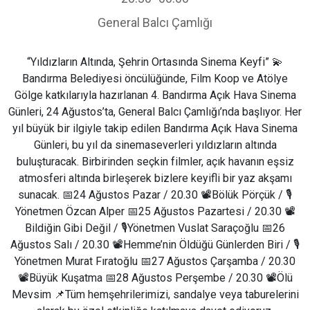
General Balcı Çamlığı
“Yıldızların Altında, Şehrin Ortasında Sinema Keyfi” 💫
Bandırma Belediyesi öncülüğünde, Film Koop ve Atölye
Gölge katkılarıyla hazırlanan 4. Bandırma Açık Hava Sinema
Günleri, 24 Ağustos’ta, General Balcı Çamlığı’nda başlıyor. Her
yıl büyük bir ilgiyle takip edilen Bandırma Açık Hava Sinema
Günleri, bu yıl da sinemaseverleri yıldızların altında
buluşturacak. Birbirinden seçkin filmler, açık havanın eşsiz
atmosferi altında birleşerek bizlere keyifli bir yaz akşamı
sunacak. 📅24 Ağustos Pazar / 20.30 📽️Bölük Pörçük / 🎙️
Yönetmen Özcan Alper 📅25 Ağustos Pazartesi / 20.30 📽️
Bildiğin Gibi Değil / 🎙️Yönetmen Vuslat Saraçoğlu 📅26
Ağustos Salı / 20.30 📽️Hemme’nin Öldüğü Günlerden Biri / 🎙️
Yönetmen Murat Fıratoğlu 📅27 Ağustos Çarşamba / 20.30
📽️Büyük Kuşatma 📅28 Ağustos Perşembe / 20.30 📽️Ölü
Mevsim 📌Tüm hemşehrilerimizi, sandalye veya taburelerini