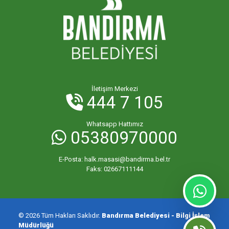
İletişim Merkezi
444 7 105
Whatsapp Hattımız
05380970000
E-Posta:
halk.masasi@bandirma.bel.tr
Faks:
02667111144
© 2026 Tüm Hakları Saklıdır.
Bandırma Belediyesi - Bilgi İşlem
Müdürlüğü