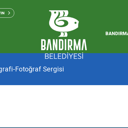
Bandırma Belediyesi Kam
Standartları 2023
YIN
SÜRDÜREBİLİR ENERJİ VE
EYLEM PLANI
BANDIRM
2026 Performans Progra
grafi-Fotoğraf Sergisi