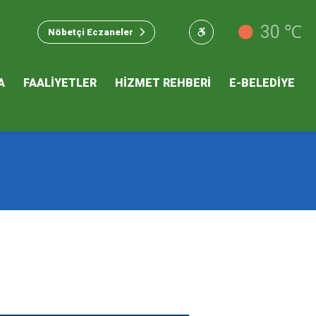
u Hizmet
30 ℃
Nöbetçi Eczaneler
 İKLİM
A
FAALİYETLER
HİZMET REHBERİ
E-BELEDİYE
mı