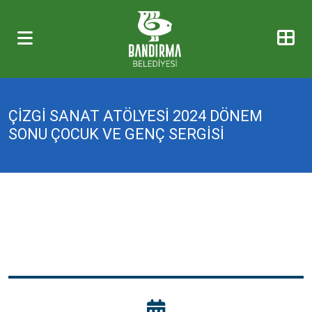
ÇİZGİ SANAT ATÖLYESİ 2024 DÖNEM
SONU ÇOCUK VE GENÇ SERGİSİ