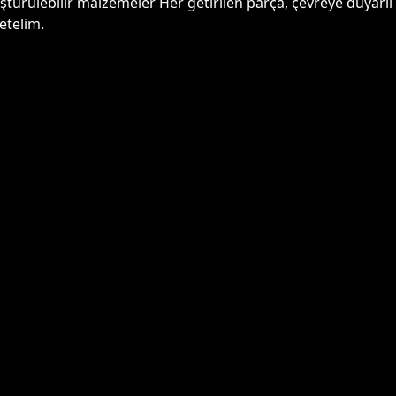
türülebilir malzemeler Her getirilen parça, çevreye duyarlı 
etelim.