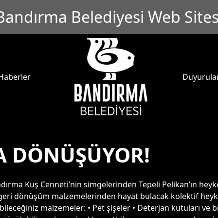
Bandırma Belediyesi Web Sites
Haberler
Duyurula
A DÖNÜŞÜYOR!
ma Kuş Cenneti’nin simgelerinden Tepeli Pelikan’ın heykeli
geri dönüşüm malzemelerinden hayat bulacak kolektif heykel 
leceğiniz malzemeler: • Pet şişeler • Deterjan kutuları ve bi