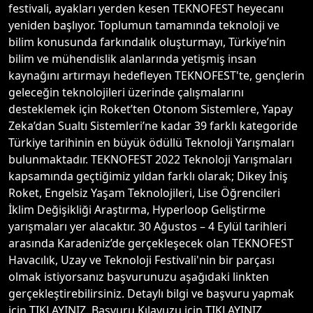
festivali, ayakları yerden kesen TEKNOFEST heyecanı
yeniden başlıyor. Toplumun tamamında teknoloji ve
bilim konusunda farkındalık oluşturmayı, Türkiye’nin
bilim ve mühendislik alanlarında yetişmiş insan
kaynağını artırmayı hedefleyen TEKNOFEST'te, gençlerin
geleceğin teknolojileri üzerinde çalışmalarını
desteklemek için Roket’ten Otonom Sistemlere, Yapay
Zeka’dan Sualtı Sistemleri’ne kadar 39 farklı kategoride
Türkiye tarihinin en büyük ödüllü Teknoloji Yarışmaları
bulunmaktadır. TEKNOFEST 2022 Teknoloji Yarışmaları
kapsamında geçtiğimiz yıldan farklı olarak; Dikey İniş
Roket, Engelsiz Yaşam Teknolojileri, Lise Öğrencileri
İklim Değişikliği Araştırma, Hyperloop Geliştirme
yarışmaları yer alacaktır. 30 Ağustos – 4 Eylül tarihleri
arasında Karadeniz’de gerçekleşecek olan TEKNOFEST
Havacılık, Uzay ve Teknoloji Festivali'nin bir parçası
olmak istiyorsanız başvurunuzu aşağıdaki linkten
gerçekleştirebilirsiniz. Detaylı bilgi ve başvuru yapmak
için TIKLAYINIZ. Başvuru Kılavuzu için TIKLAYINIZ.