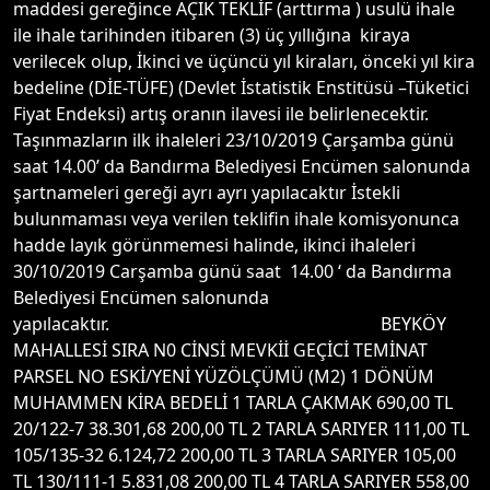
maddesi gereğince AÇIK TEKLİF (arttırma ) usulü ihale
ile ihale tarihinden itibaren (3) üç yıllığına kiraya
verilecek olup, İkinci ve üçüncü yıl kiraları, önceki yıl kira
bedeline (DİE-TÜFE) (Devlet İstatistik Enstitüsü –Tüketici
Fiyat Endeksi) artış oranın ilavesi ile belirlenecektir.
Taşınmazların ilk ihaleleri 23/10/2019 Çarşamba günü
saat 14.00’ da Bandırma Belediyesi Encümen salonunda
şartnameleri gereği ayrı ayrı yapılacaktır İstekli
bulunmaması veya verilen teklifin ihale komisyonunca
hadde layık görünmemesi halinde, ikinci ihaleleri
30/10/2019 Carşamba günü saat 14.00 ‘ da Bandırma
Belediyesi Encümen salonunda
yapılacaktır. BEYKÖY
MAHALLESİ SIRA N0 CİNSİ MEVKİİ GEÇİCİ TEMİNAT
PARSEL NO ESKİ/YENİ YÜZÖLÇÜMÜ (M2) 1 DÖNÜM
MUHAMMEN KİRA BEDELİ 1 TARLA ÇAKMAK 690,00 TL
20/122-7 38.301,68 200,00 TL 2 TARLA SARIYER 111,00 TL
105/135-32 6.124,72 200,00 TL 3 TARLA SARIYER 105,00
TL 130/111-1 5.831,08 200,00 TL 4 TARLA SARIYER 558,00