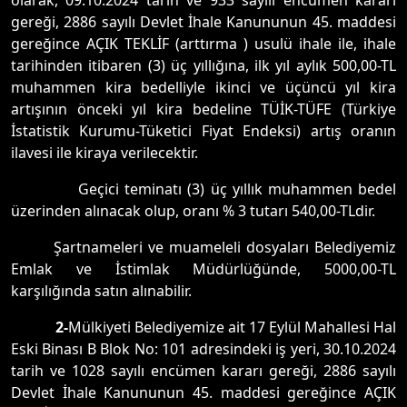
olarak, 09.10.2024 tarih ve 933 sayılı encümen kararı
gereği, 2886 sayılı Devlet İhale Kanununun 45. maddesi
gereğince AÇIK TEKLİF (arttırma ) usulü ihale ile, ihale
tarihinden itibaren (3) üç yıllığına, ilk yıl aylık 500,00-TL
muhammen kira bedelliyle ikinci ve üçüncü yıl kira
artışının önceki yıl kira bedeline TÜİK-TÜFE (Türkiye
İstatistik Kurumu-Tüketici Fiyat Endeksi) artış oranın
ilavesi ile kiraya verilecektir.
Geçici teminatı (3) üç yıllık muhammen bedel
üzerinden alınacak olup, oranı % 3 tutarı 540,00-TLdir.
Şartnameleri ve muameleli dosyaları Belediyemiz
Emlak ve İstimlak Müdürlüğünde, 5000,00-TL
karşılığında satın alınabilir.
2-
Mülkiyeti Belediyemize ait 17 Eylül Mahallesi Hal
Eski Binası B Blok No: 101 adresindeki iş yeri, 30.10.2024
tarih ve 1028 sayılı encümen kararı gereği, 2886 sayılı
Devlet İhale Kanununun 45. maddesi gereğince AÇIK