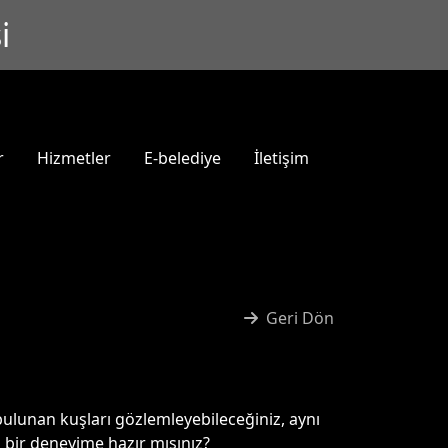
i
r
Hizmetler
E-belediye
İletişim
Geri Dön
bulunan kuşları gözlemleyebileceğiniz, aynı
z bir deneyime hazır mısınız?