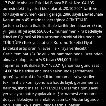
17 Eylül Mahallesi Eski Hal Binası B Blok No:104-105
adresindeki işyerleri blok olarak ,20.10.2021 tarih ve
697 sayılı encümen kararı gereği, 2886 sayılı Devlet İhale
Kanununun 45. maddesi gereğince AÇIK TEKLİF
(arttırma ) usulü ihale ile, ihale tarihinden itibaren (3) üç
yıllığına, ilk yıl aylık 550,00-TL muhammen kira bedelliyle
ikinci ve üçüncü yıl kira artışının önceki yıl kira bedeline
TÜİK-TÜFE (Türkiye İstatistik Kurumu-Tüketici Fiyat
Endeksi) artış oranın ilavesi ile kiraya verilecektir.
Geçici teminatı (3) üç yıllık muhammen bedel üzerinden
alınacak olup, oranı % 3 tutarı 594,00-TLdir.
Taşınmazın ilk ihalesi 10/11/2021 Çarşamba günü saat
14.00 ’da belediye encümen salonunda şartnamesi
gereği yapılacaktır. İstekli bulunmaması veya verilen
teklifin ihale komisyonunca hadde layık görünmemesi
halinde, ikinci ihalesi 17/11/2021 Çarşamba günü aynı
yer ve aynı saatte yapılacaktır. Şartnamesi ve muameleli
dosyası Belediyemiz Emlak ve İstimlak Müdürlüğünde
görülebilir, 50-TL karşılığında satın alınabilir.