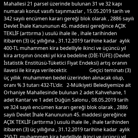
Mahallesi 21 parsel üzerinde bulunan 31 ve 32 kapı
numaralı konut vasıflı taşınmazlar , 15.05.2019 tarih ve
342 sayılı encümen kararı gereği blok olarak , 2886 sayılı
Devlet İhale Kanununun 45. maddesi gereğince AÇIK
TEKLİF (arttırma ) usulü ihale ile , ihale tarihinden
itibaren (3) üç yıllığına , 31.12.2019 tarihine kadar aylık
400-TL muhammen kira bedelliyle ikinci ve üçüncü yıl
kira artışının önceki yıl kira bedeline (DİE-TÜFE) (Devlet
İstatistik Enstitüsü-Tüketici Fiyat Endeksi) artış oranın
ilavesi ile kiraya verilecektir. Geçici teminatı (3)
üç yıllık muhammen bedel üzerinden alınacak olup,
oranı % 3 tutarı 432-TL'dir. 2-Mülkiyeti Belediyemize ait
Orhaniye Mahallesinde bulunan 2 adet Kahvehane, 1
adet Kantar ve 1 adet Düğün Salonu , 08.05.2019 tarih
ve 324 sayılı encümen kararı gereği blok olarak , 2886
sayılı Devlet İhale Kanununun 45. maddesi gereğince
AÇIK TEKLİF (arttırma ) usulü ihale ile , ihale tarihinden
itibaren (3) üç yıllığına , 31.12.2019 tarihine kadar aylık
250-TL muhammen kira bedelliyle ikinci ve üçüncü yıl