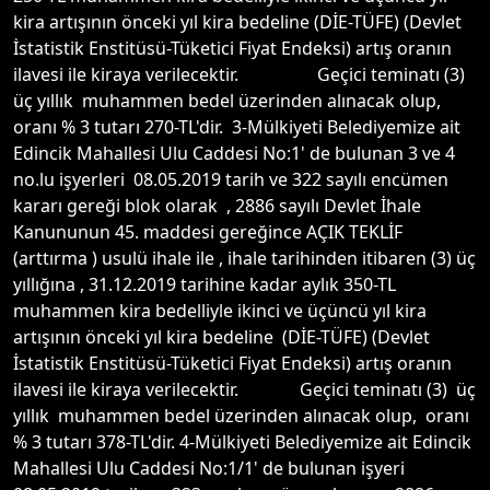
kira artışının önceki yıl kira bedeline (DİE-TÜFE) (Devlet
İstatistik Enstitüsü-Tüketici Fiyat Endeksi) artış oranın
ilavesi ile kiraya verilecektir. Geçici teminatı (3)
üç yıllık muhammen bedel üzerinden alınacak olup,
oranı % 3 tutarı 270-TL'dir. 3-Mülkiyeti Belediyemize ait
Edincik Mahallesi Ulu Caddesi No:1' de bulunan 3 ve 4
no.lu işyerleri 08.05.2019 tarih ve 322 sayılı encümen
kararı gereği blok olarak , 2886 sayılı Devlet İhale
Kanununun 45. maddesi gereğince AÇIK TEKLİF
(arttırma ) usulü ihale ile , ihale tarihinden itibaren (3) üç
yıllığına , 31.12.2019 tarihine kadar aylık 350-TL
muhammen kira bedelliyle ikinci ve üçüncü yıl kira
artışının önceki yıl kira bedeline (DİE-TÜFE) (Devlet
İstatistik Enstitüsü-Tüketici Fiyat Endeksi) artış oranın
ilavesi ile kiraya verilecektir. Geçici teminatı (3) üç
yıllık muhammen bedel üzerinden alınacak olup, oranı
% 3 tutarı 378-TL'dir. 4-Mülkiyeti Belediyemize ait Edincik
Mahallesi Ulu Caddesi No:1/1' de bulunan işyeri