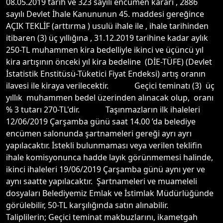
08.05.2019 tarih ve 323 sayılı encümen kararı , 2886
sayılı Devlet İhale Kanununun 45. maddesi gereğince
AÇIK TEKLİF (arttırma ) usulü ihale ile , ihale tarihinden
itibaren (3) üç yıllığına , 31.12.2019 tarihine kadar aylık
250-TL muhammen kira bedelliyle ikinci ve üçüncü yıl
kira artışının önceki yıl kira bedeline (DİE-TÜFE) (Devlet
İstatistik Enstitüsü-Tüketici Fiyat Endeksi) artış oranın
ilavesi ile kiraya verilecektir. Geçici teminatı (3) üç
yıllık muhammen bedel üzerinden alınacak olup, oranı
% 3 tutarı 270-TL'dir. Taşınmazların ilk ihaleleri
12/06/2019 Çarşamba günü saat 14.00 ’da belediye
encümen salonunda şartnameleri gereği ayrı ayrı
yapılacaktır. İstekli bulunmaması veya verilen teklifin
ihale komisyonunca hadde layık görünmemesi halinde,
ikinci ihaleleri 19/06/2019 Çarşamba günü aynı yer ve
aynı saatte yapılacaktır. Şartnameleri ve muameleli
dosyaları Belediyemiz Emlak ve İstimlak Müdürlüğünde
görülebilir, 50-TL karşılığında satın alınabilir.
Taliplilerin; Geçici teminat makbuzlarını, ikametgah